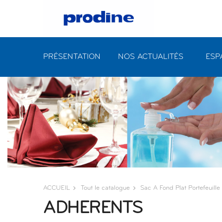
PRÉSENTATION
NOS ACTUALITÉS
ESP
ACCUEIL
Tout le catalogue
Sac A Fond Plat Portefeuill
ADHERENTS