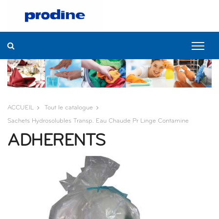
ACCUEIL
Tout le catalogue
Sachets Hydrosolubles Transp. Eau Chaude Pr Linge Contamine
ADHERENTS