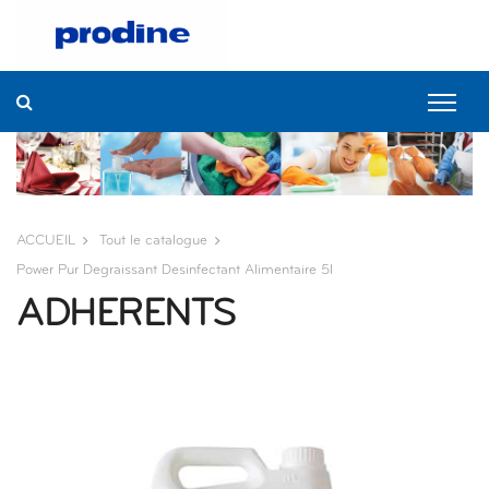
ACCUEIL
Tout le catalogue
Power Pur Degraissant Desinfectant Alimentaire 5l
ADHERENTS