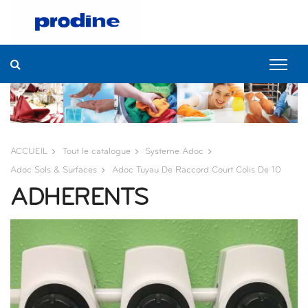
ACCUEIL
Tout le catalogue
Systeme Adoc
Adoc Sols & Surfaces
Adoc Tuyau De Raccord Court Colis De 10
ADHERENTS