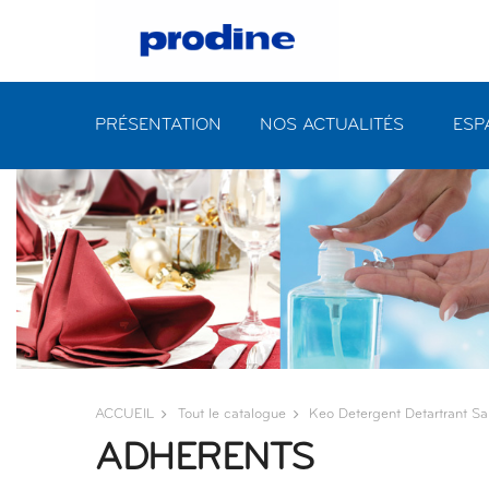
PRÉSENTATION
NOS ACTUALITÉS
ESP
ACCUEIL
Tout le catalogue
Keo Detergent Detartrant San
ADHERENTS