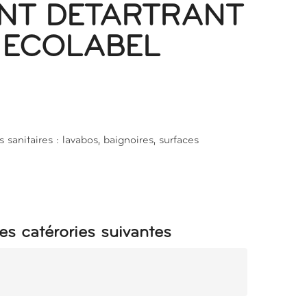
NT DETARTRANT
L ECOLABEL
 sanitaires : lavabos, baignoires, surfaces
.
es catérories suivantes