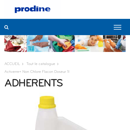
ACCUEIL
Tout le catalogue
Activerre+ Non Chlore Flacon Doseur 1l
ADHERENTS